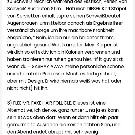
zu Schweiß reichlich während des Esstisch, Perlen von
Schweiß Auslaufen Stirn … Natürlich DIESER Kerl Stapel
von Servietten erhält tupfe seinen Schweißbeutel
Augenbrauen, unmittelbar danach als Ergebnis Ihrer
verständlich Sorge um ihre machbare Krankheit
Ansprüche, ” Nein, ich bin nur ein brillanter trimm,
unglaublich gesund Wettkämpfer. Mein Körper ist
wirklich so effektiv ich bin Kalorien verbrennen und
haben trainieren nur ruhen genau hier. “If it guy sitzt
wann du – SASHAY AWAY meine persönliche schöne
unverheiratete Prinzessin. Mach es fertig schnell,
aber mit Design. Er wird niemals weiß was hat oder
nicht nicht} hit ihn.
3) FLEE MR. FAKE HAIR FOLLICLE. Dieses ist eine
Alternative, ich denke, ganz runter … na ja es kann
sein etwas oben dort. Wenn er dann hilft ein paar
gemurmelte Ausreden die keinen echten Sinn, und
den Abend endet abrupt mit sehr wenig