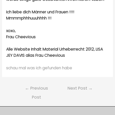
Ich liebe dich Männer und Frauen !!!!
Mmmmphhhuuuhhhh !!!
xoxo,
Frau Cheevious
Alle Website Inhalt Material Urheberrecht 2012, LISA
JEY DAVIS alias Frau Cheevious
schau mal was ich gefunden habe
Post
←
Previous
Next Post
→
navigation
Post