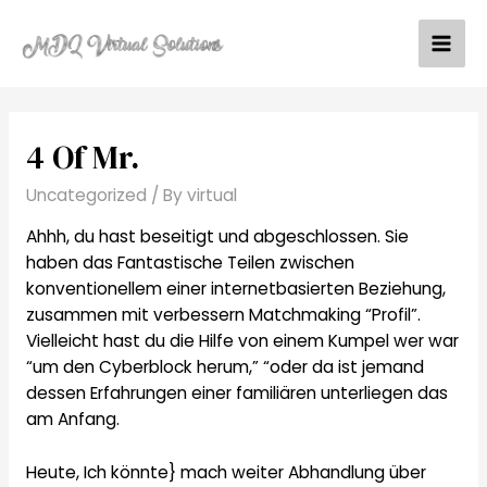
Skip
to
Mai
content
Men
4 Of Mr.
Uncategorized
/ By
virtual
Ahhh, du hast beseitigt und abgeschlossen. Sie
haben das Fantastische Teilen zwischen
konventionellem einer internetbasierten Beziehung,
zusammen mit verbessern Matchmaking “Profil”.
Vielleicht hast du die Hilfe von einem Kumpel wer war
“um den Cyberblock herum,” “oder da ist jemand
dessen Erfahrungen einer familiären unterliegen das
am Anfang.
Heute, Ich könnte} mach weiter Abhandlung über