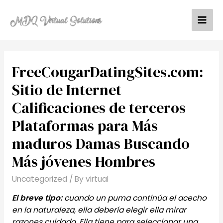
Skip
to
Mai
content
Men
FreeCougarDatingSites.com:
Sitio de Internet
Calificaciones de terceros
Plataformas para Más
maduros Damas Buscando
Más jóvenes Hombres
Uncategorized
/ By
virtual
El breve tipo:
cuando un puma continúa el acecho
en la naturaleza, ella debería elegir ella mirar
razones cuidado. Ella tiene para seleccionar una