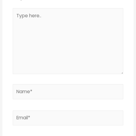
Type
here..
Name*
Email*