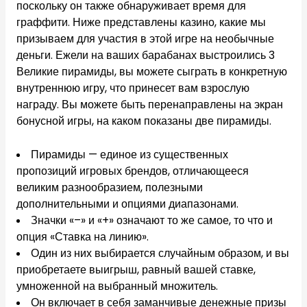
поскольку он также обнаруживает время для
граффити. Ниже представлены казино, какие мы
призываем для участия в этой игре на необычные
деньги. Ежели на ваших барабанах выстроились 3
Великие пирамиды, вы можете сыграть в конкретную
внутреннюю игру, что принесет вам взрослую
награду. Вы можете быть перенаправлены на экран
бонусной игры, на каком показаны две пирамиды.
Пирамиды — единое из существенных
пропозиций игровых брендов, отличающееся
великим разнообразием, полезными
дополнительными и опциями диапазонами.
Значки «–» и «+» означают то же самое, то что и
опция «Ставка на линию».
Один из них выбирается случайным образом, и вы
приобретаете выигрыш, равный вашей ставке,
умноженной на выбранный множитель.
Он включает в себя заманчивые денежные призы