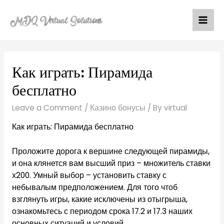
Skip
to
Mai
content
Men
Как играть: Пирамида
бесплатно
Leave a Comment
/
Казино бонусы
/ By
virtual
Как играть: Пирамида бесплатно
Проложите дорога к вершине следующей пирамиды,
и она клянется вам высший приз – множитель ставки
х200. Умный выбор – установить ставку с
небывалым предположением. Для того чтоб
взглянуть игры, какие исключены из отыгрыша,
ознакомьтесь с периодом срока 17.2 и 17.3 наших
основных ситуаций и условий.