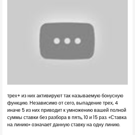
трех+ из них активируют так называемую бонусную
функцию. Независимо от сего, выпадение трех, 4
иначе 5 из них приводит к умножению вашей полной
суммы ставки без разбора в пять, 10 и 15 раз. «Ставка
на линию» означает данную ставку на одну линию.